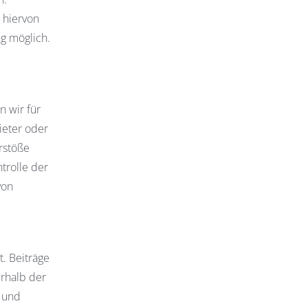
 hiervon
ng möglich.
n wir für
ieter oder
rstöße
trolle der
von
. Beiträge
erhalb der
s und