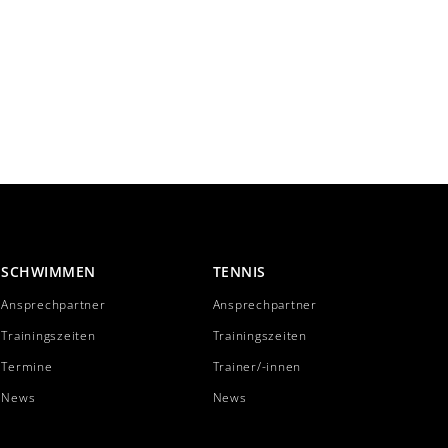
SCHWIMMEN
TENNIS
Ansprechpartner
Ansprechpartner
Trainingszeiten
Trainingszeiten
Termine
Trainer/-innen
News
News