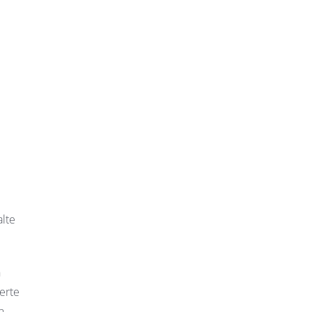
alte
n
erte
n.