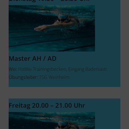
Master AH / AD
Wo:
HaWei Trainingsbecken, Eingang Badeniastr.
Übungsleiter:
TSG Weinheim
Freitag 20.00 – 21.00 Uhr