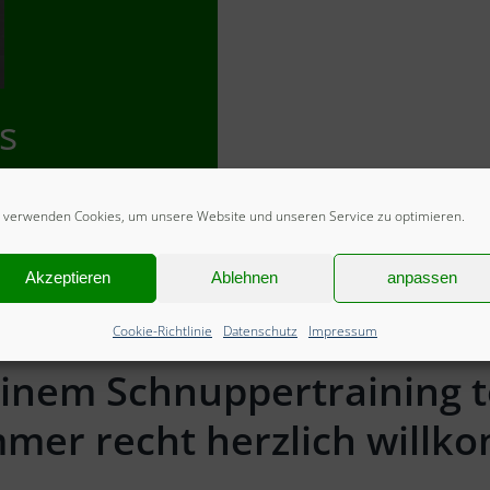
s
 verwenden Cookies, um unsere Website und unseren Service zu optimieren.
il.com
Akzeptieren
Ablehnen
anpassen
Cookie-Richtlinie
Datenschutz
Impressum
 einem Schnuppertraining
mmer recht herzlich will