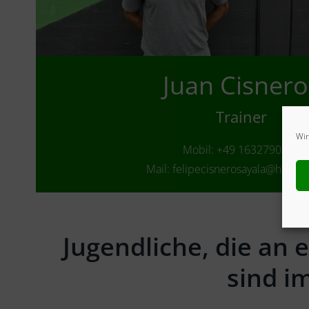
Juan Cisnero
Trainer
Wir
Mobil: +49 1632790900
Mail: felipecisnerosayala@hotma
Jugendliche, die an
sind i