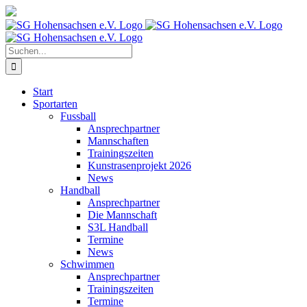
Zum
Inhalt
springen
Suche
nach:
Start
Sportarten
Fussball
Ansprechpartner
Mannschaften
Trainingszeiten
Kunstrasenprojekt 2026
News
Handball
Ansprechpartner
Die Mannschaft
S3L Handball
Termine
News
Schwimmen
Ansprechpartner
Trainingszeiten
Termine