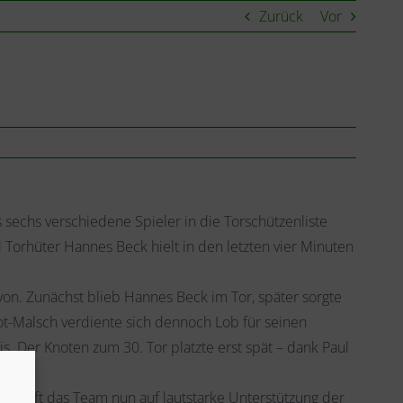
Zurück
Vor
s sechs verschiedene Spieler in die Torschützenliste
 Torhüter Hannes Beck hielt in den letzten vier Minuten
on. Zunächst blieb Hannes Beck im Tor, später sorgte
ot-Malsch verdiente sich dennoch Lob für seinen
 Der Knoten zum 30. Tor platzte erst spät – dank Paul
offt das Team nun auf lautstarke Unterstützung der