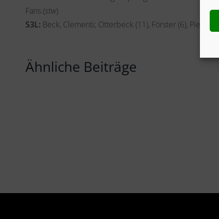
Fans.(
stw
)
S3L:
Beck, Clementi; Otterbeck (11), Förster (6), Piekenbro
Ähnliche Beiträge