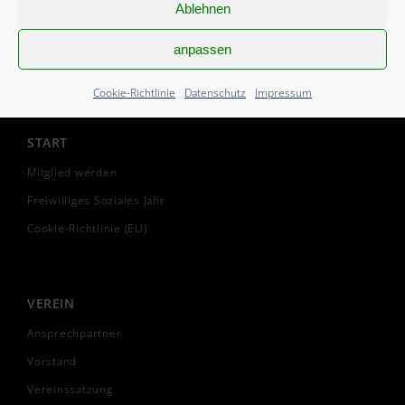
Ablehnen
anpassen
Cookie-Richtlinie
Datenschutz
Impressum
START
Mitglied werden
Freiwilliges Soziales Jahr
Cookie-Richtlinie (EU)
VEREIN
Ansprechpartner
Vorstand
Vereinssatzung