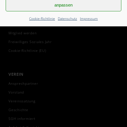
anpassen
Cookie-Richtlinie
Datenschutz
Impressum
START
Mitglied werden
Freiwilliges Soziales Jahr
Cookie-Richtlinie (EU)
VEREIN
Ansprechpartner
Vorstand
Vereinssatzung
Geschichte
SGH informiert