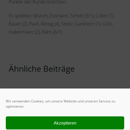
Punkte der Runde brachten.
Es spielten: Münch, Essmann; Schott (3/1), Collet (1),
Bauer (2), Pauli, Reisig (4), Steitz, Ganshorn (1), Gölz,
Habermaier (2), Rahn (6/1)
Ähnliche Beiträge
Wir verwenden Cookies, um unsere Website und unseren Service zu
optimieren.
Akzeptieren