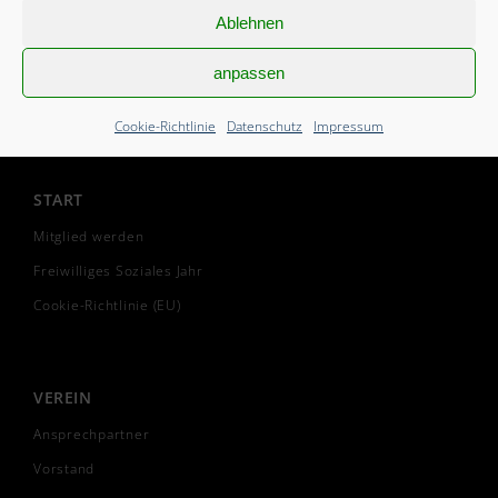
Ablehnen
anpassen
Cookie-Richtlinie
Datenschutz
Impressum
START
Mitglied werden
Freiwilliges Soziales Jahr
Cookie-Richtlinie (EU)
VEREIN
Ansprechpartner
Vorstand