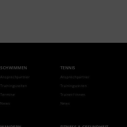
SCHWIMMEN
TENNIS
Ansprechpartner
Ansprechpartner
Trainingszeiten
Trainingszeiten
Termine
Trainer/-innen
News
News
WANDERN
FITNESS & GESUNDHEIT