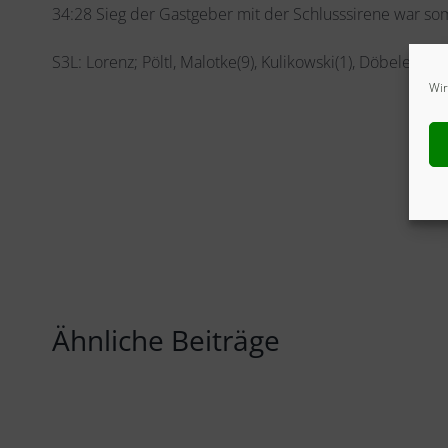
34:28 Sieg der Gastgeber mit der Schlusssirene war som
S3L: Lorenz; Pöltl, Malotke(9), Kulikowski(1), Döbele(4), Kel
Wir
Ähnliche Beiträge