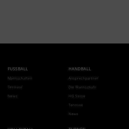
FUSSBALL
HANDBALL
Mannschaften
Ansprechpartner
Termine
Die Mannschaft
News
HG Sasse
Termine
News