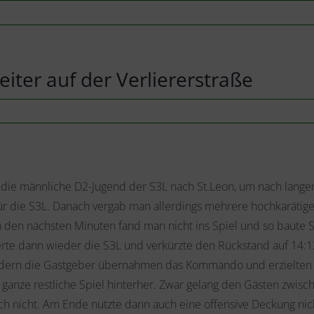
er auf der Verliererstraße
r die männliche D2-Jugend der S3L nach St.Leon, um nach langer
ür die S3L. Danach vergab man allerdings mehrere hochkarätig
in den nächsten Minuten fand man nicht ins Spiel und so baute 
rte dann wieder die S3L und verkürzte den Rückstand auf 14:12
ndern die Gastgeber übernahmen das Kommando und erzielten m
ganze restliche Spiel hinterher. Zwar gelang den Gästen zwis
ch nicht. Am Ende nutzte dann auch eine offensive Deckung nic