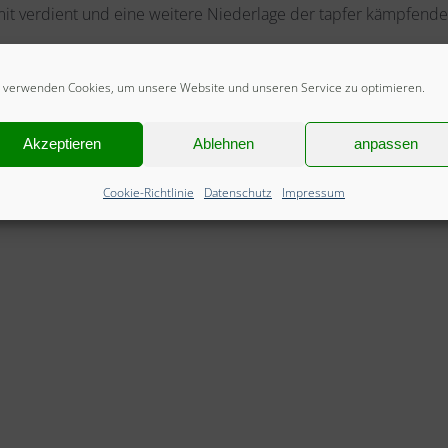
it verdient und eine weitere Niederlage der tapfer kämpfenden
lner(1), Kroll, R.Schmitt(6), B.Schmitt(4), Hartig(3), Stork, Batke.
 verwenden Cookies, um unsere Website und unseren Service zu optimieren.
Akzeptieren
Ablehnen
anpassen
Cookie-Richtlinie
Datenschutz
Impressum