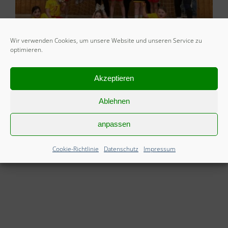
Wir verwenden Cookies, um unsere Website und unseren Service zu
optimieren.
Ähnliche Beiträge
Akzeptieren
Ablehnen
anpassen
Cookie-Richtlinie
Datenschutz
Impressum