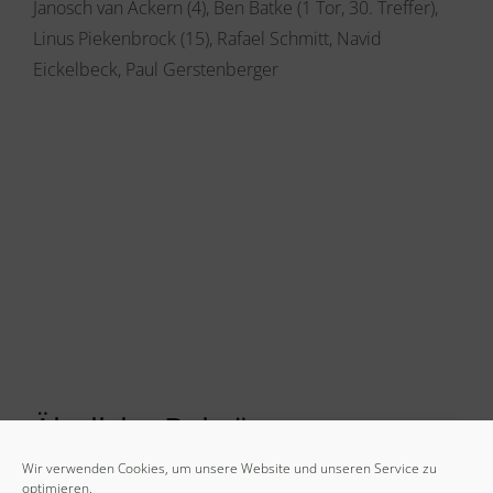
Janosch van Ackern (4), Ben Batke (1 Tor, 30. Treffer),
Linus Piekenbrock (15), Rafael Schmitt, Navid
Eickelbeck, Paul Gerstenberger
Ähnliche Beiträge
Wir verwenden Cookies, um unsere Website und unseren Service zu
optimieren.