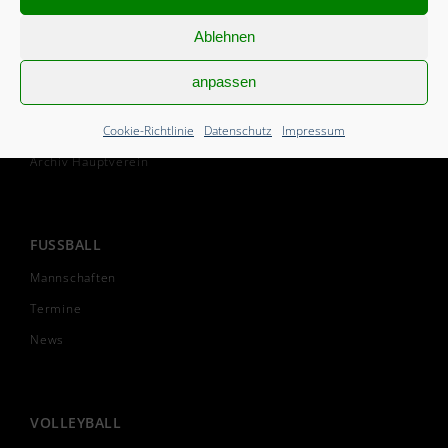
Vorstand
Ablehnen
Vereinssatzung
Geschichte
anpassen
SGH informiert
Cookie-Richtlinie
Datenschutz
Impressum
Anfahrt & Kontakt
Archiv Hauptverein
FUSSBALL
Mannschaften
Termine
News
VOLLEYBALL