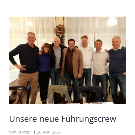
Zeige
grösseres
Bild
Unsere neue Führungscrew
Von
Tennis 1
|
28. April 2022