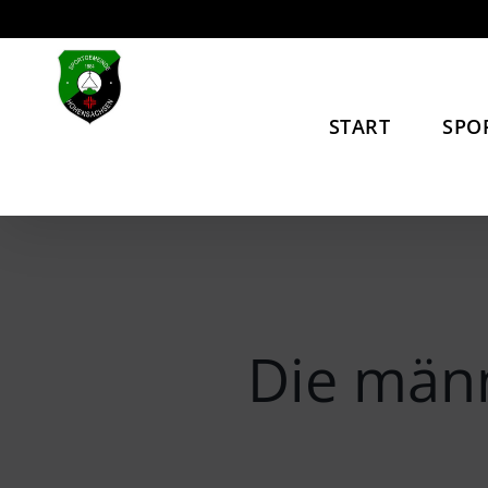
Zum
Inhalt
springen
START
SPO
Die männ