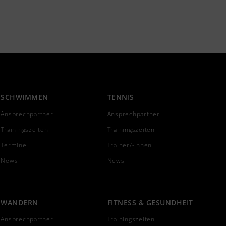
SCHWIMMEN
TENNIS
Ansprechpartner
Ansprechpartner
Trainingszeiten
Trainingszeiten
Termine
Trainer/-innen
News
News
WANDERN
FITNESS & GESUNDHEIT
Ansprechpartner
Trainingszeiten