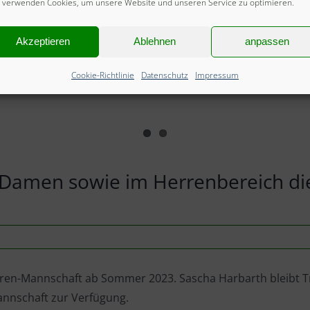
 verwenden Cookies, um unsere Website und unseren Service zu optimieren.
Akzeptieren
Ablehnen
anpassen
Cookie-Richtlinie
Datenschutz
Impressum
im Damen sowie im Herrenbereich di
erren-Mannschaft ab Sommer 2023. Sascha Harbarth bleibt 
annschaft zur Verfügung.