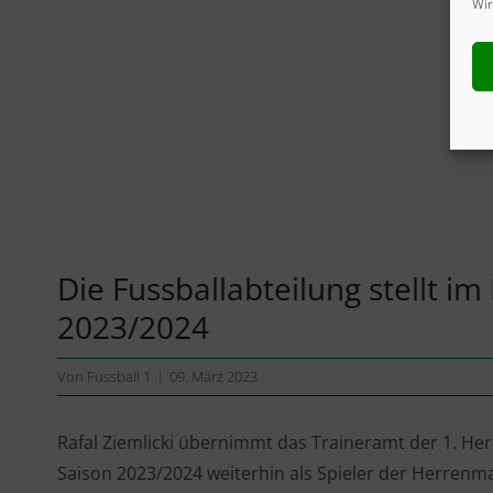
Wir
Die Fussballabteilung stellt 
2023/2024
Von
Fussball 1
|
09. März 2023
Rafal Ziemlicki übernimmt das Traineramt der 1. H
Saison 2023/2024 weiterhin als Spieler der Herrenm