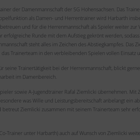
 Trainer der Damenmannschaft der SG Hohensachsen. Das Train
Doppelfunktion als Damen- und Herrentrainer wird Harbarth ins
betreuen und für die Herrenmannschaft als Spieler weiter zur
r erfolgreiche Runde mit dem Aufstieg gekrönt werden, sodass
mannschaft steht alles im Zeichen des Abstiegkampfes. Das Ziel
 das Trainerteam in den verbleibenden Spielen vollen Einsatz u
 seine Trainertätigkeit bei der Herrenmannschaft, blickt gerne 
narbeit im Damenbereich.
ieler sowie A-Jugendtrainer Rafal Ziemlicki übernehmen. Mit 
 insbesondere was Wille und Leistungsbereitschaft anbelangt ein 
nd betreut Ziemlicki zusammen mit seinem Trainerteam sehr erfo
 Co-Trainer unter Harbarth) auch auf Wunsch von Ziemlicki weit