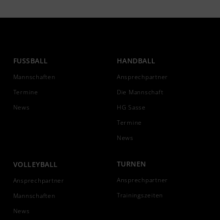
FUSSBALL
HANDBALL
Mannschaften
Ansprechpartner
Termine
Die Mannschaft
News
HG Sasse
Termine
News
TURNEN
VOLLEYBALL
Ansprechpartner
Ansprechpartner
Trainingszeiten
Mannschaften
News