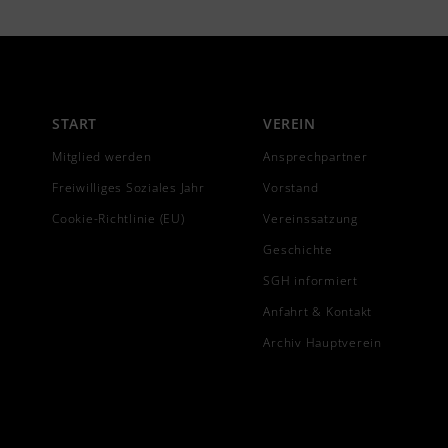
START
VEREIN
Mitglied werden
Ansprechpartner
Freiwilliges Soziales Jahr
Vorstand
Cookie-Richtlinie (EU)
Vereinssatzung
Geschichte
SGH informiert
Anfahrt & Kontakt
Archiv Hauptverein