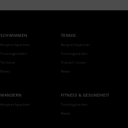
SCHWIMMEN
TENNIS
Ansprechpartner
Ansprechpartner
Trainingszeiten
Trainingszeiten
Termine
Trainer/-innen
News
News
WANDERN
FITNESS & GESUNDHEIT
Ansprechpartner
Trainingszeiten
News