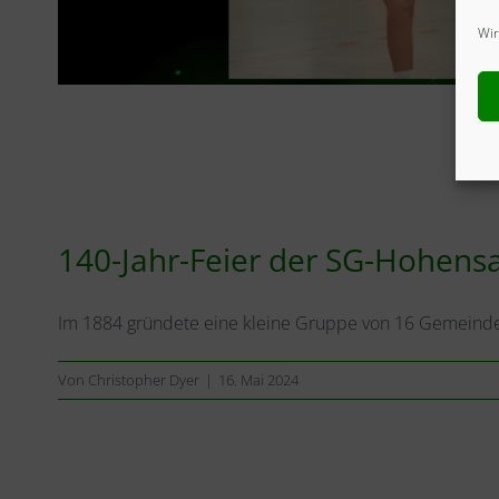
Wir
140-Jahr-Feier der SG-Hohens
Im 1884 gründete eine kleine Gruppe von 16 Gemeindem
Von
Christopher Dyer
|
16. Mai 2024