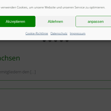
 verwenden Cookies, um unsere Website und unseren Service zu optimieren.
Akzeptieren
Ablehnen
anpassen
Cookie-Richtlinie
Datenschutz
Impressum
achsen
itgliedern den [...]