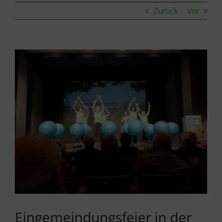
Zurück
Vor
Zeige
grösseres
Bild
Eingemeindungsfeier in der