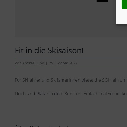
Fit in die Skisaison!
Von
Andrea Lund
|
25. Oktober 2022
Für Skifahrer und Skifahrerinnen bietet die SGH ein u
Noch sind Plätze in dem Kurs frei. Einfach mal vorbe