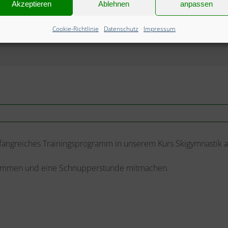
Akzeptieren
Ablehnen
anpassen
Cookie-Richtlinie
Datenschutz
Impressum
mfangreiches Trainingsprogramm in unserem Kurs Skigymnastik a
i kommen und eine Schnupperstunde mitmachen.