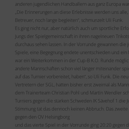
anderen jugendlichen Handballern aus ganz Europa ware
„Die Erinnerungen an diese Erlebnisse werden uns alle, 
Betreuer, noch lange begleiten“, schmunzelt Uli Funk.
Es ging nicht nur, aber natürlich auch um sportliche Erf
Jungs der Spielgemeinschaft in ihren nagelneuen Trikot
durchaus sehen lassen. In der Vorrunde gewannen die 
Spiele, eine Begegnung endete unentschieden und ein 
war ein Weiterkommen in der Cup-B K.O. Runde möglich
andere Mannschaften schon viel länger miteinander spiel
auf das Turnier vorbereitet, haben“, so Uli 
Vertretern der SGL, hatten bisher erst zweimal als Man
dem Trainerteam Christian Pohl und Martin Wendler sc
Turniers gegen die starken Schweden IK Sävehof 1 die J
Stimmung tat das dennoch keinen Abbruch. Das zweite Sp
gegen den OV Helsingborg
und das vierte Spiel in der Vorrunde ging 20:20 gegen d