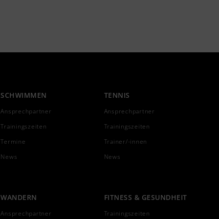
SCHWIMMEN
TENNIS
Ansprechpartner
Ansprechpartner
Trainingszeiten
Trainingszeiten
Termine
Trainer/-innen
News
News
WANDERN
FITNESS & GESUNDHEIT
Ansprechpartner
Trainingszeiten