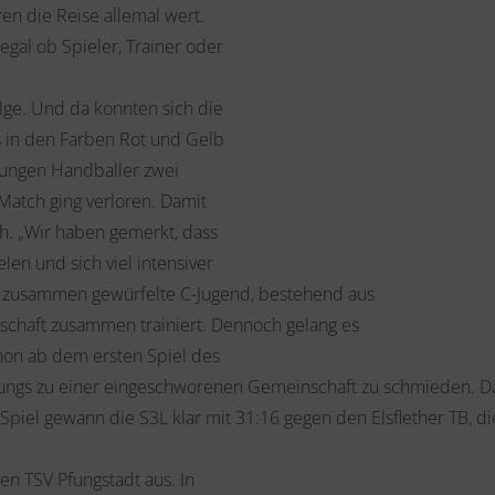
n die Reise allemal wert.
egal ob Spieler, Trainer oder
olge. Und da konnten sich die
s in den Farben Rot und Gelb
jungen Handballer zwei
Match ging verloren. Damit
. „Wir haben gemerkt, dass
en und sich viel intensiver
Funk. Die neu zusammen gewürfelte C-Jugend, bestehe
nschaft zusammen trainiert. Dennoch gelang es
hon ab dem ersten Spiel des
ungs zu einer eingeschworenen Gemeinschaft zu schmieden. Das 
iel gewann die S3L klar mit 31:16 gegen den Elsflether TB, di
en TSV Pfungstadt aus. In