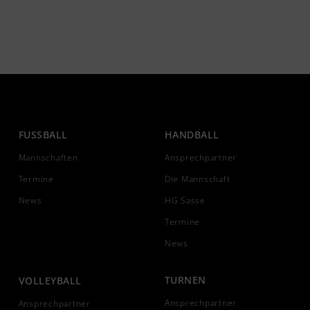
FUSSBALL
HANDBALL
Mannschaften
Ansprechpartner
Termine
Die Mannschaft
News
HG Sasse
Termine
News
TURNEN
VOLLEYBALL
Ansprechpartner
Ansprechpartner