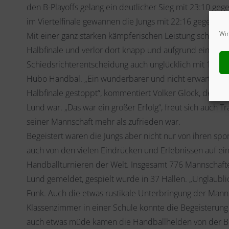
den B-Playoffs gelang ein deutlicher Sieg mit 23:10 ge
im Viertelfinale gewannen die Jungs mit 22:16 gegen 
Wir
Mit einer ganz starken kämpferischen Leistung schaffte 
Halbfinale und verlor dort knapp und aufgrund einer um
Schiedsrichterentscheidung auch unglücklich mit 16:18
Hubo Handbal. „Ein wunderbarer und nicht erwarteter 
Halbfinale gestoppt“, kommentiert Volker Glock, der eben
Lund war. „Das war ein großer Erfolg“, freut sich auch Tr
seiner Mannschaft mehr als zufrieden war.
Begeistert waren die Jungs aber nicht nur von ihren spo
auch von den vielen Eindrücken und Erlebnissen auf ei
Handballturnieren der Welt. Insgesamt 776 Mannschaft
Lund gemeldet, gespielt wurde in 37 Hallen. „Unglaublich
Funk. Auch die etwas rustikale Unterbringung der Mann
Klassenzimmer in einer Schule konnte die Begeisterung 
auch etwas müde kamen die Handballhelden von der Be