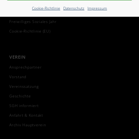
START
Cookie-Richtlinie
Datenschutz
Impressum
Mitglied werden
Freiwilliges Soziales Jahr
Cookie-Richtlinie (EU)
VEREIN
Ansprechpartner
Vorstand
Vereinssatzung
Geschichte
SGH informiert
Anfahrt & Kontakt
Archiv Hauptverein