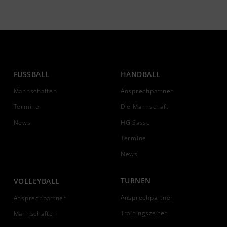
FUSSBALL
HANDBALL
Mannschaften
Ansprechpartner
Termine
Die Mannschaft
News
HG Sasse
Termine
News
TURNEN
VOLLEYBALL
Ansprechpartner
Ansprechpartner
Trainingszeiten
Mannschaften