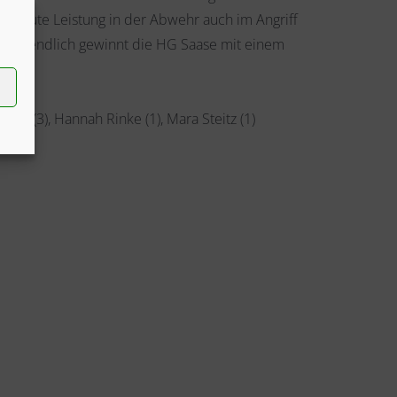
e gute Leistung in der Abwehr auch im Angriff
chlussendlich gewinnt die HG Saase mit einem
auli (3), Hannah Rinke (1), Mara Steitz (1)