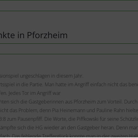
nkte in Pforzheim
onspiel ungeschlagen in diesem Jahr.
piel in die Partie. Man hatte im Angriff einfach nicht das be
n. Jedes Tor im Angriff war
ten sich die Gastgeberinnen aus Pforzheim zum Vorteil. Durch
 nicht das Problem, denn Pia Heinemann und Pauline Rahn hielt
:8 zum Pausenpfiff. Die Worte, die Piffkowski für seine Schützl
kämpfte sich die HG wieder an den Gastgeber heran. Denn man 
ach. Das fehlende Trefferglück konnte man in der zweiten Halb