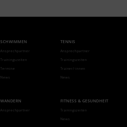
SCHWIMMEN
TENNIS
Ansprechpartner
Ansprechpartner
Trainingszeiten
Trainingszeiten
Termine
Trainer/-innen
News
News
WANDERN
FITNESS & GESUNDHEIT
Ansprechpartner
Trainingszeiten
News