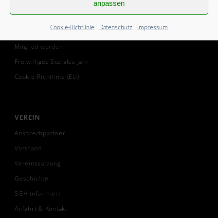
anpassen
Cookie-Richtlinie
Datenschutz
Impressum
START
Mitglied werden
Freiwilliges Soziales Jahr
Cookie-Richtlinie (EU)
VEREIN
Ansprechpartner
Vorstand
Vereinssatzung
Geschichte
SGH informiert
Anfahrt & Kontakt