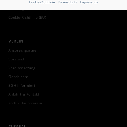
Cookie-Richtlinie
Datenschutz
Impressum
Freiwilliges Soziales Jahr
Cookie-Richtlinie (EU)
VEREIN
Ansprechpartner
Vorstand
Vereinssatzung
Geschichte
SGH informiert
Anfahrt & Kontakt
Archiv Hauptverein
FUSSBALL