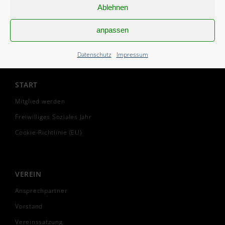
Ablehnen
anpassen
Datenschutz
Impressum
START
Mitglied werden
Freiwilliges Soziales Jahr
Cookie-Richtlinie (EU)
VEREIN
Ansprechpartner
Vorstand
Vereinssatzung