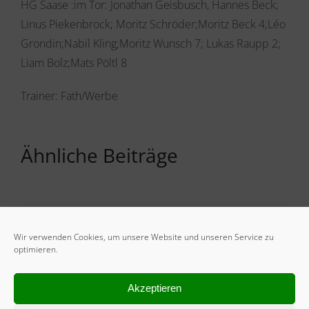
HG Saase :im Tor: Jonathan Geisbusch, Hannes Beck;
Linus Piekenbrock; Moritz Schröder;Moritz Beck 4;Léo
Grondin;Nabil Kling;Moritz Wunsch 7; Lukas Raupp 2;
Liam Bolz;Mats Pöltl 8
Trainer: Fath/Werbe
Ähnliche Beiträge
Wir verwenden Cookies, um unsere Website und unseren Service zu
optimieren.
Akzeptieren