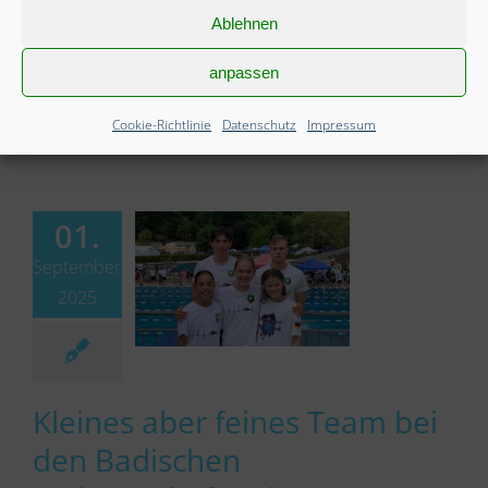
April ins Stadionbad nach Neustadt an der Weinstaße
Ablehnen
um sich die geforderten Bestzeiten für die
kommenden Badischen [...]
anpassen
weiterlesen
Cookie-Richtlinie
Datenschutz
Impressum
01.
September
2025
Kleines aber feines Team bei
den Badischen