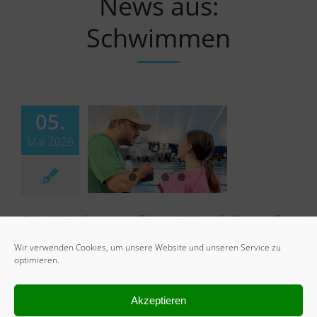
News aus:
Schwimmen
05.
Mai 2026
31. Weinstraßen Wettkämpfe
in Neustadt
Wir verwenden Cookies, um unsere Website und unseren Service zu
optimieren.
By
Abteilung Schwimmen
|
05. Mai 2026
Vier Hohensachsener Aktive fuhren am 18. Und 19.
Akzeptieren