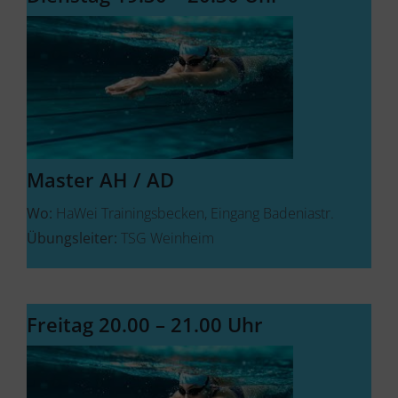
Master AH / AD
Wo:
HaWei Trainingsbecken, Eingang Badeniastr.
Übungsleiter:
TSG Weinheim
Freitag 20.00 – 21.00 Uhr