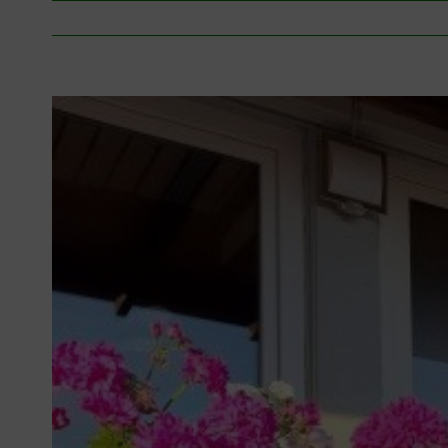
Zeige
grösseres
Bild