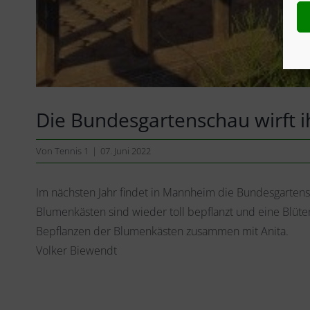
Die Bundesgartenschau wirft i
Von
Tennis 1
|
07. Juni 2022
Im nächsten Jahr findet in Mannheim die Bundesgartensch
Blumenkästen sind wieder toll bepflanzt und eine Blüt
Bepflanzen der Blumenkästen zusammen mit Anita.
Volker Biewendt