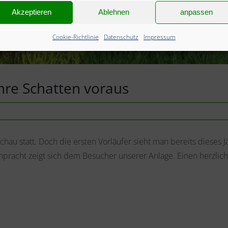
Akzeptieren
Ablehnen
anpassen
Cookie-Richtlinie
Datenschutz
Impressum
hre Schatten voraus
au statt. Doch die ersten Vorläufer sieht man bereits dieses J
enpracht zeigt sich dem Besucher unserer Anlage. Einen herzl