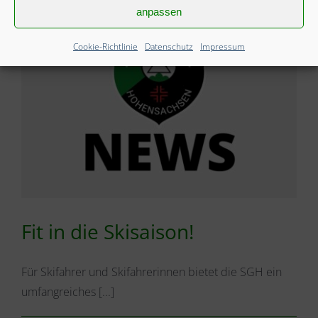
anpassen
Cookie-Richtlinie
Datenschutz
Impressum
Fit in die Skisaison!
Für Skifahrer und Skifahrerinnen bietet die SGH ein
umfangreiches [...]