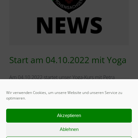
Start am 04.10.2022 mit Yoga
Am 04.10.2022 startet unser Yoga-Kurs mit Petra
Engel. Jeweils dienstags [...]
Wir verwenden Cookies, um unsere Website und unseren Service zu
optimieren.
Von
Andrea Lund
|
25. Oktober 2022
weiterlesen
Akzeptieren
Ablehnen