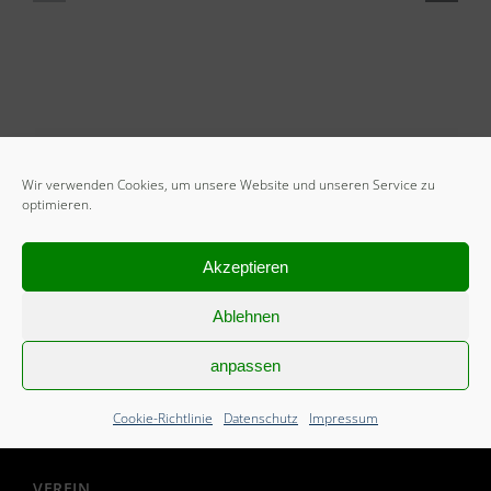
Wir verwenden Cookies, um unsere Website und unseren Service zu
optimieren.
Akzeptieren
START
Ablehnen
Mitglied werden
Freiwilliges Soziales Jahr
anpassen
Cookie-Richtlinie (EU)
Cookie-Richtlinie
Datenschutz
Impressum
VEREIN