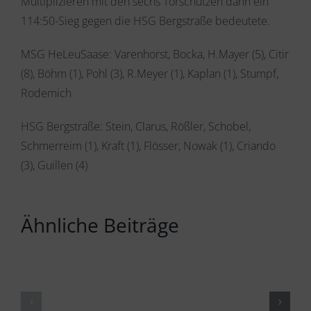
Multiplizieren mit den sechs Torschützen dann ein
114:50-Sieg gegen die HSG Bergstraße bedeutete.
MSG HeLeuSaase: Varenhorst, Bocka, H.Mayer (5), Citir
(8), Böhm (1), Pohl (3), R.Meyer (1), Kaplan (1), Stumpf,
Rodemich
HSG Bergstraße: Stein, Clarus, Rößler, Schobel,
Schmerreim (1), Kraft (1), Flösser, Nowak (1), Criando
(3), Guillen (4)
Ähnliche Beiträge