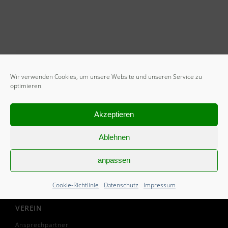
Wir verwenden Cookies, um unsere Website und unseren Service zu
optimieren.
Akzeptieren
START
Mitglied werden
Ablehnen
Freiwilliges Soziales Jahr
anpassen
Cookie-Richtlinie (EU)
Cookie-Richtlinie
Datenschutz
Impressum
VEREIN
Ansprechpartner