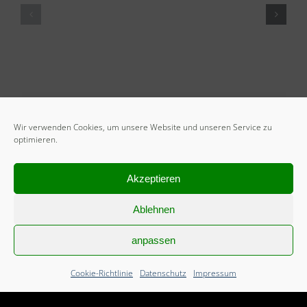
Wir verwenden Cookies, um unsere Website und unseren Service zu
optimieren.
Akzeptieren
START
Ablehnen
Mitglied werden
anpassen
Freiwilliges Soziales Jahr
Cookie-Richtlinie (EU)
Cookie-Richtlinie
Datenschutz
Impressum