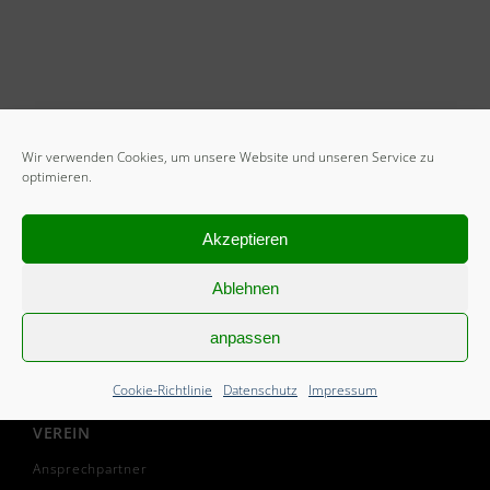
Wir verwenden Cookies, um unsere Website und unseren Service zu
optimieren.
START
Akzeptieren
Mitglied werden
Ablehnen
Freiwilliges Soziales Jahr
anpassen
Cookie-Richtlinie (EU)
Cookie-Richtlinie
Datenschutz
Impressum
VEREIN
Ansprechpartner