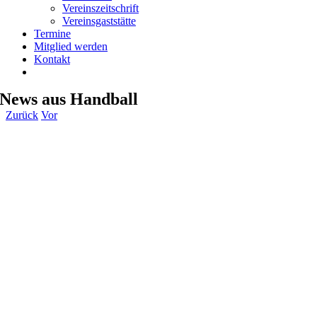
Vereinszeitschrift
Vereinsgaststätte
Termine
Mitglied werden
Kontakt
News aus Handball
Zurück
Vor
Zeige
grösseres
Bild