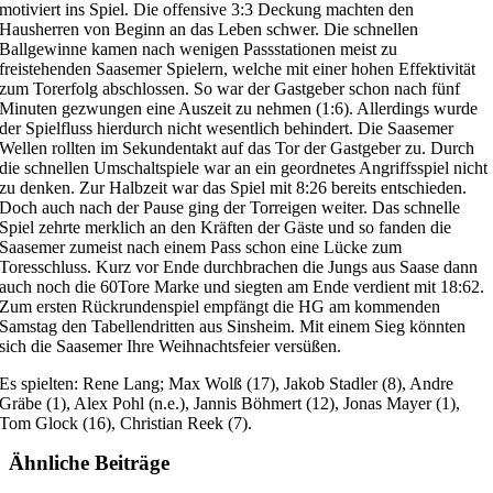
motiviert ins Spiel. Die offensive 3:3 Deckung machten den
Hausherren von Beginn an das Leben schwer. Die schnellen
Ballgewinne kamen nach wenigen Passstationen meist zu
freistehenden Saasemer Spielern, welche mit einer hohen Effektivität
zum Torerfolg abschlossen. So war der Gastgeber schon nach fünf
Minuten gezwungen eine Auszeit zu nehmen (1:6). Allerdings wurde
der Spielfluss hierdurch nicht wesentlich behindert. Die Saasemer
Wellen rollten im Sekundentakt auf das Tor der Gastgeber zu. Durch
die schnellen Umschaltspiele war an ein geordnetes Angriffsspiel nicht
zu denken. Zur Halbzeit war das Spiel mit 8:26 bereits entschieden.
Doch auch nach der Pause ging der Torreigen weiter. Das schnelle
Spiel zehrte merklich an den Kräften der Gäste und so fanden die
Saasemer zumeist nach einem Pass schon eine Lücke zum
Toresschluss. Kurz vor Ende durchbrachen die Jungs aus Saase dann
auch noch die 60Tore Marke und siegten am Ende verdient mit 18:62.
Zum ersten Rückrundenspiel empfängt die HG am kommenden
Samstag den Tabellendritten aus Sinsheim. Mit einem Sieg könnten
sich die Saasemer Ihre Weihnachtsfeier versüßen.
Es spielten: Rene Lang; Max Wolß (17), Jakob Stadler (8), Andre
Gräbe (1), Alex Pohl (n.e.), Jannis Böhmert (12), Jonas Mayer (1),
Tom Glock (16), Christian Reek (7).
Ähnliche Beiträge