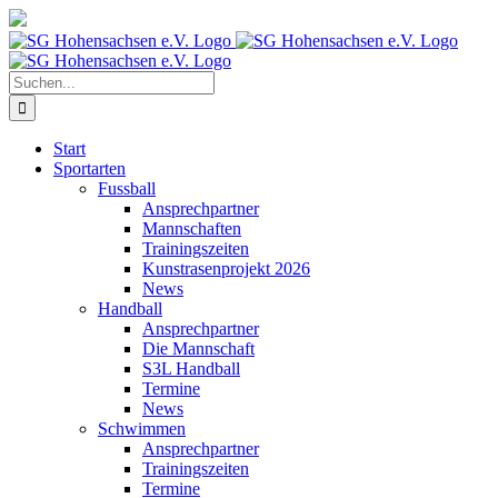
Zum
Inhalt
springen
Suche
nach:
Start
Sportarten
Fussball
Ansprechpartner
Mannschaften
Trainingszeiten
Kunstrasenprojekt 2026
News
Handball
Ansprechpartner
Die Mannschaft
S3L Handball
Termine
News
Schwimmen
Ansprechpartner
Trainingszeiten
Termine