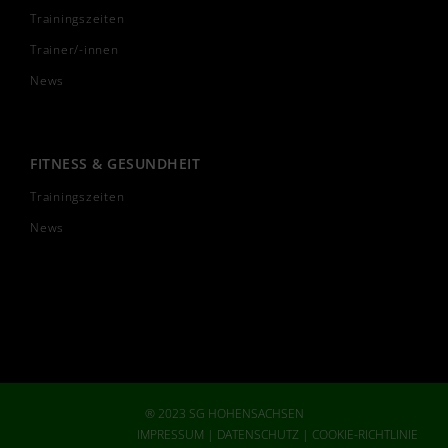
Trainingszeiten
Trainer/-innen
News
FITNESS & GESUNDHEIT
Trainingszeiten
News
® 2023 SG HOHENSACHSEN
IMPRESSUM
|
DATENSCHUTZ
|
COOKIE-RICHTLINIE