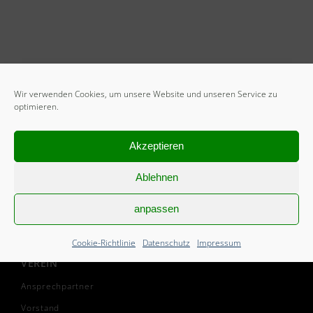
Wir verwenden Cookies, um unsere Website und unseren Service zu
optimieren.
START
Akzeptieren
Mitglied werden
Ablehnen
Freiwilliges Soziales Jahr
Cookie-Richtlinie (EU)
anpassen
Cookie-Richtlinie
Datenschutz
Impressum
VEREIN
Ansprechpartner
Vorstand