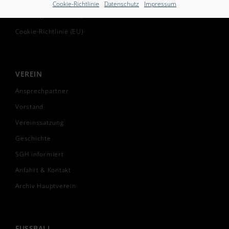
Cookie-Richtlinie
Datenschutz
Impressum
Freiwilliges Soziales Jahr
Cookie-Richtlinie (EU)
VEREIN
Ansprechpartner
Vorstand
Vereinssatzung
Geschichte
SGH informiert
Anfahrt & Kontakt
Archiv Hauptverein
FUSSBALL