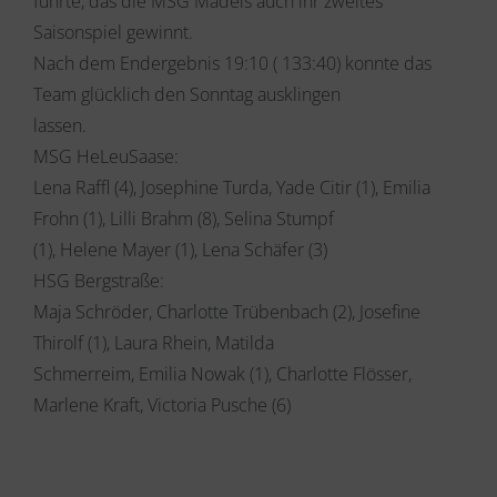
führte, das die MSG Mädels auch ihr zweites
Saisonspiel gewinnt.
Nach dem Endergebnis 19:10 ( 133:40) konnte das
Team glücklich den Sonntag ausklingen
lassen.
MSG HeLeuSaase:
Lena Raffl (4), Josephine Turda, Yade Citir (1), Emilia
Frohn (1), Lilli Brahm (8), Selina Stumpf
(1), Helene Mayer (1), Lena Schäfer (3)
HSG Bergstraße:
Maja Schröder, Charlotte Trübenbach (2), Josefine
Thirolf (1), Laura Rhein, Matilda
Schmerreim, Emilia Nowak (1), Charlotte Flösser,
Marlene Kraft, Victoria Pusche (6)