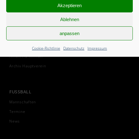
Akzeptieren
Ansprechpartner
Vorstand
Ablehnen
Vereinssatzung
anpassen
Geschichte
SGH informiert
Cookie-Richtlinie
Datenschutz
Impressum
Anfahrt & Kontakt
Archiv Hauptverein
FUSSBALL
Mannschaften
Termine
News