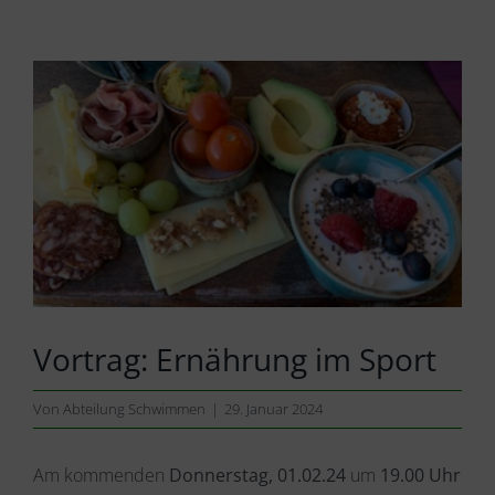
Zeige
grösseres
Bild
Vortrag: Ernährung im Sport
Von
Abteilung Schwimmen
|
29. Januar 2024
Am kommenden
Donnerstag, 01.02.24
um
19.00 Uhr