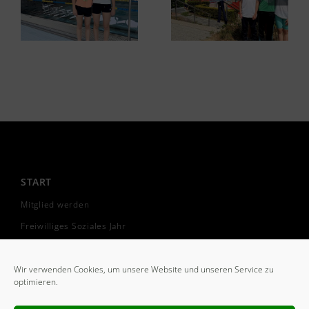
START
Mitglied werden
Freiwilliges Soziales Jahr
Cookie-Richtlinie (EU)
Wir verwenden Cookies, um unsere Website und unseren Service zu
optimieren.
VEREIN