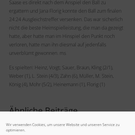
Saase es direkt nach dem Anspiel den Ball zu
ergattern und Jana Florig konnte den Ball zum finalen
24:24 Ausgleichstreffer versenken. Das war sicherlich
nicht die beste Heimspielleistung, die man da gezeigt
hatte, aber hatte man im Hinspiel den Punkt noch
verloren, hatte man ihn diesmal auf jedenfalls
unverblümt gewonnen. ms
Es spielten: Heinz, Voigt; Sauer, Braun, Kling (2/1),
Weber (1), L. Stein (4/3), Zahn (6), Müller, M. Stein,
König (4), Mohr (5/2), Heinemann (1), Florig (1)
Ähnliche Beiträge
Wir verwenden Cookies, um unsere Website und unseren Service zu
optimieren.