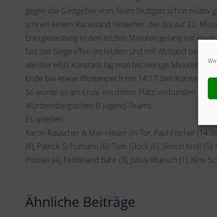
gegen die Gastgeber vom Team Stuttgart schon relativ g
schnell einem Rückstand hinterher, der bis zur 22. Minu
Energieleistung in den letzten Minuten gelang mit etwa
fast der Siegtreffer. Im letzten und mit Abstand besten
Wir
von der HSG Konstanz lag man bis wenige Minuten vor 
Ende bei etwas Pfostenpech mit 14:17 den Kürzeren zu 
So wurde es am Ende ein dritter Platz, verbunden mit d
Württembergischen B-Jugend-Teams.
Es spielten:
Aaron Rauscher & Max Heuer im Tor, Paul Fischer (14 To
(8), Patrick Schumann (6), Tom Glock (6), Simon Kroll (5), N
Potoski (4), Ferdinand Bähr (3), Julius Wunsch (1), Kimi 
Ähnliche Beiträge