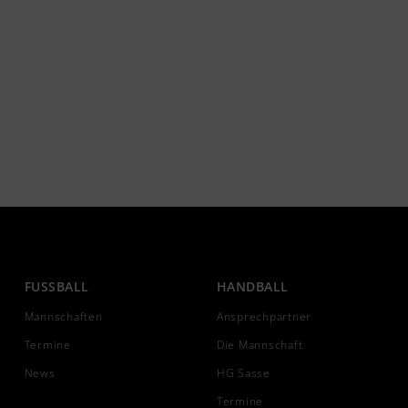
FUSSBALL
HANDBALL
Mannschaften
Ansprechpartner
Termine
Die Mannschaft
News
HG Sasse
Termine