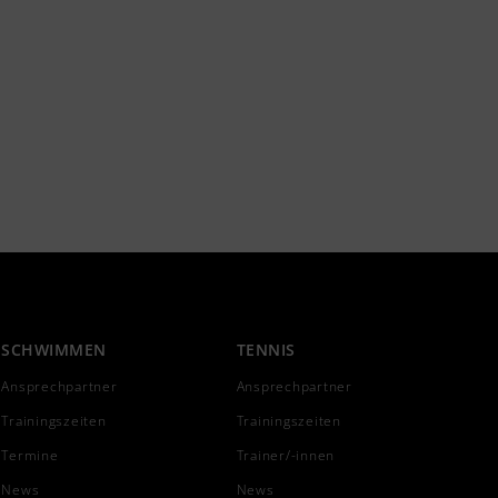
SCHWIMMEN
TENNIS
Ansprechpartner
Ansprechpartner
Trainingszeiten
Trainingszeiten
Termine
Trainer/-innen
News
News