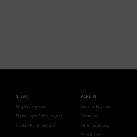
START
VEREIN
Mitglied werden
Ansprechpartner
Freiwilliges Soziales Jahr
Vorstand
Cookie-Richtlinie (EU)
Vereinssatzung
Geschichte