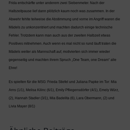
Frida entschärfte unter anderem zwei Siebenmeter. Nach der
Halbzeitpause lief dann plötzlich kaum noch was zusammen. In der
Abwehr fehlte teilweise die Abstimmung und vorne im Angriff waren die
Mädels zu unkonzentriert und machten dadurch einige technische
Fehler. Trotzdem kann man auch aus der zweiten Halbzeit etwas
Positives mitnehmen. Auch wenn es mal nicht so rund läuft traten die
Mädels weiter als Mannschaft auf, motivierten sich immer wieder
gegenseitig und machten ihrem Spruch „One Team, one Dream“ alle
Ehre!
Es spielten für die MSG: Frieda Stiefel und Juliana Papke im Tor: Mia
Arns (1/1), Melisa Kilinc (6/1), Emily Pfliegensdörfer (4/1), Emely Würz,
(2), Hannah Stadler (3/1), Mia Badelita (6), Lara Obermann, (2) und
Livia Mayer (8/1)