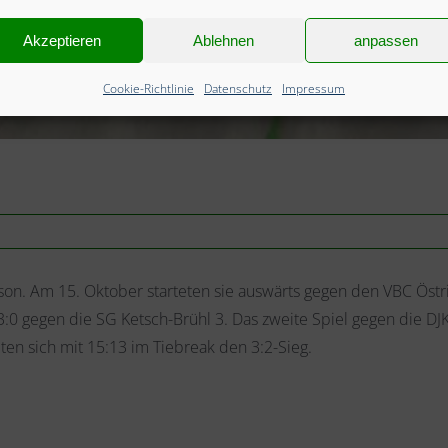
Akzeptieren
Ablehnen
anpassen
Cookie-Richtlinie
Datenschutz
Impressum
Saison. Am 15. Oktober starteten sie auswärts gegen den VBC Öst
 3:0 gegen die SG Ketsch-Brühl 3. Das zweite Spiel gegen die D
en sich mit 15:13 im Tiebreak den 3:2-Sieg.