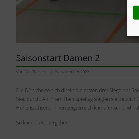
Saisonstart Damen 2
Von
Eva Pflästerer
|
03. November 2022
Die D2 sicherte sich direkt die ersten drei Siege der 
Sieg durch. An ihrem Heimspieltag siegten sie deutlich
Hohensachsenerinnen zeigten sich kämpferisch und holt
So kann es weitergehen!