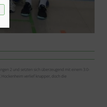
ringen 2 und setzten sich überzeugend mit einem 3:0-
JK Hockenheim verlief knapper, doch die