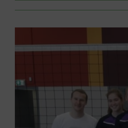
Zeige
grösseres
Bild