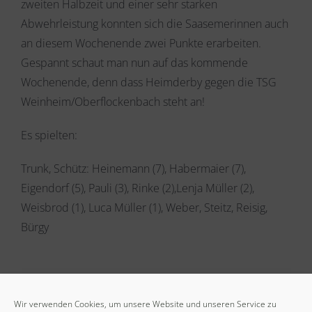
zweiten Halbzeit und einer sehr starken
Abwehrleistung konnten sich die Saasemerinnen auch
an diesem Wochenende zwei Punkte erarbeiten.
Gespannt schaut man nun auf das kommende
Wochenende, denn dass Heimderby gegen die TSG
Weinheim/Oberflockenbach steht an!
Es spielten:
Trunk, Schütz: Heinemann (7), Habermaier (7),
Eigendorf (5), Pauli (3), Rinke (2),Lenja Müller (2),
Weisbrod (1), Luca Müller (1), Weber, Steitz, Reisig,
Bürgy
Ähnliche Beiträge
Wir verwenden Cookies, um unsere Website und unseren Service zu