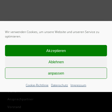
Wir verwenden Cookies, um unsere Website und unseren Service zu
optimieren.
START
Akzeptieren
Mitglied werden
Ablehnen
Freiwilliges Soziales Jahr
Cookie-Richtlinie (EU)
anpassen
Cookie-Richtlinie
Datenschutz
Impressum
VEREIN
Ansprechpartner
Vorstand