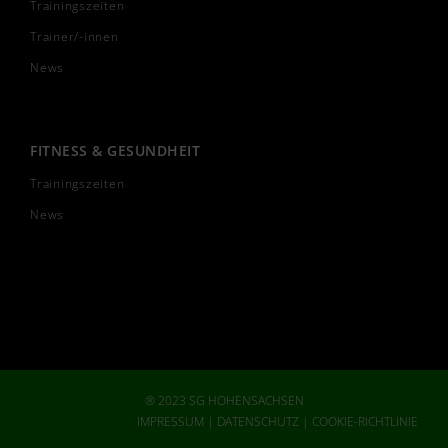
Trainingszeiten
Trainer/-innen
News
FITNESS & GESUNDHEIT
Trainingszeiten
News
® 2023 SG HOHENSACHSEN
IMPRESSUM
|
DATENSCHUTZ
|
COOKIE-RICHTLINIE